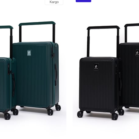
Kargo
İndirim
%28İndirim