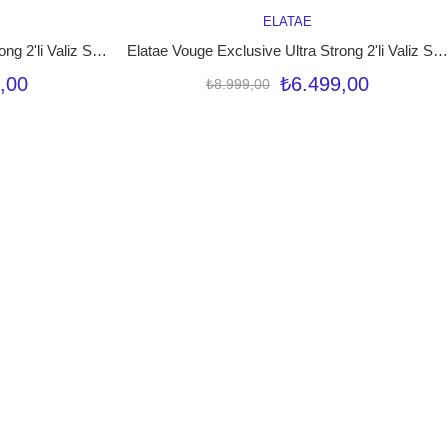
ELATAE
LE
SEPETE EKLE
Elatae Vouge Exclusive Ultra Strong 2'li Valiz Seti Orta Boy - Kabin Boy Siyah V10737
Elatae Vouge Exclusive Ultra Strong 2'li Valiz Seti Orta Boy - Kabin Boy Vizon V10737
,00
₺6.499,00
₺8.999,00