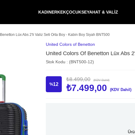
KADIN
ERKEK
ÇOCUK
SEYAHAT & VALİZ
 Benetton Lüx Abs 2'li Valiz Seti Orta Boy - Kabin Boy Siyah BNT500
United Colors of Benetton
United Colors Of Benetton Lüx Abs 2'
Stok Kodu
(BNT500-12)
₺8.499,00
(KDV Dahil)
%
12
₺7.499,00
(KDV Dahil)
İndirim
Ürü