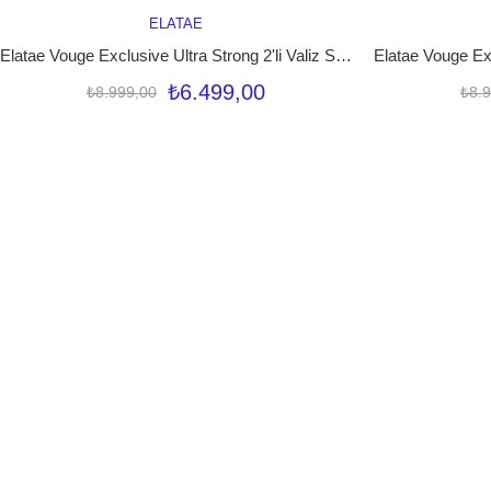
ELATAE
SEPETE EKLE
Elatae Vouge Exclusive Ultra Strong 2'li Valiz Seti Orta Boy - Kabin Boy Beyaz V10737
₺6.499,00
₺8.999,00
₺8.