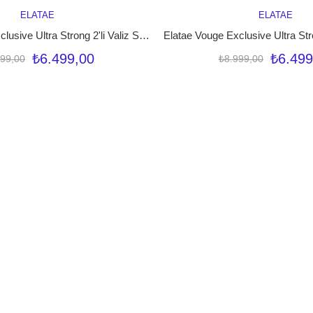
ELATAE
ELATAE
SEPETE EKLE
SEPETE EK
Elatae Vouge Exclusive Ultra Strong 2'li Valiz Seti Orta Boy - Kabin Boy Petrol V10737
₺6.499,00
₺6.499
999,00
₺8.999,00