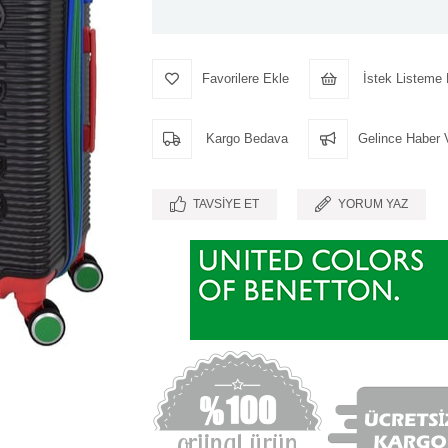
Favorilere Ekle
İstek Listeme 
Kargo Bedava
Gelince Haber 
TAVSIYE ET
YORUM YAZ