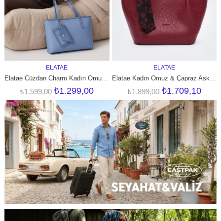
ELATAE
ELATAE
SEPETE EKLE
SEPETE EKLE
ık Kullanım ELT0423
Elatae Cüzdan Charm Kadın Omuz Çantası Mavi CNT0398 – Günlük Şık Tasarım, Hafif ve Kullanışlı
Elatae Kadın Omuz & Çapraz Askılı El Çantası Bordo ELT0387 – Günlük Şık Tasarım ve Hafif Kullanışlı
₺1.299,00
₺1.709,10
₺1.599,00
₺1.899,00