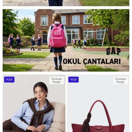
Ücretsiz
Ücretsiz
%19
%10
Kargo
Kargo
İndirim
İndirim
%19İndirim
%10İndirim