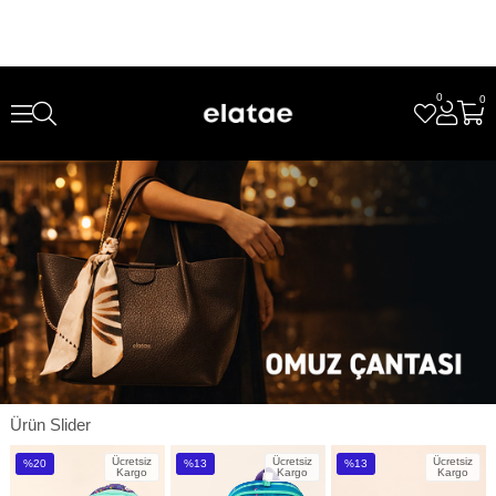
0
0
Ürün Slider
Ücretsiz
Ücretsiz
Ücretsiz
%20
%13
%13
Kargo
Kargo
Kargo
İndirim
İndirim
İndirim