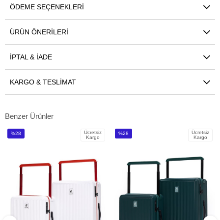
ÖDEME SEÇENEKLERI
ÜRÜN ÖNERILERI
İPTAL & İADE
KARGO & TESLIMAT
Benzer Ürünler
Ücretsiz
Ücretsiz
%28
%28
Kargo
Kargo
İndirim
İndirim
%28İndirim
%28İndirim