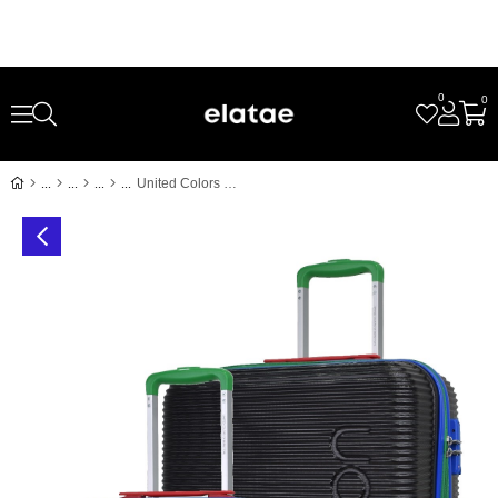
0
0
United Colors Of Benetton Lüx Abs 2'li Valiz Seti Büyük Boy - Kabin Boy Siyah BNT500