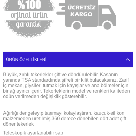
ÜRÜN ÖZELLIKLERI
Büyük, zırhlı tekerlekler çift ve döndürülebilir. Kasanın
yanında TSA standardında şifreli bir kilit bulacaksınız. Zarif
iç mekan, giysileri tutmak için kayışlar ve ana bölmeler için
bir ağ ayırıcı içerir. Tekerleklerin model ve renkleri kaliteden
ödün verilmeden değişiklik gösterebilir.
Ağırlığı dengeleyip taşımayı kolaylaştıran, kauçuk-silikon
malzemeden üretilmiş 360 derece dönebilen dört adet çift
döner tekerlek
Teleskopik ayarlanabilir sap