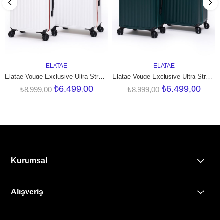
ELATAE
ELATAE
SEPETE EKLE
SEPETE EKLE
Elatae Vouge Exclusive Ultra Strong 2'li Valiz Seti Orta Boy - Kabin Boy Beyaz V10737
Elatae Vouge Exclusive Ultra Strong 2'li Valiz Seti Orta Boy - Kabin Boy Petrol V10737
₺6.499,00
₺6.499,00
₺8.999,00
₺8.999,00
Kurumsal
Alışveriş