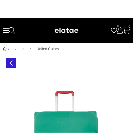
0
0
United Colors Of Benetton Kabin Boy Koruyucu Valiz Kılıfı Likralı Yeşil