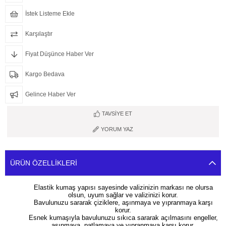
İstek Listeme Ekle
Karşılaştır
Fiyat Düşünce Haber Ver
Kargo Bedava
Gelince Haber Ver
TAVSIYE ET
YORUM YAZ
ÜRÜN ÖZELLIKLERI
Elastik kumaş yapısı sayesinde valizinizin markası ne olursa
olsun, uyum sağlar ve valizinizi korur.
Bavulunuzu sararak çiziklere, aşınmaya ve yıpranmaya karşı
korur.
Esnek kumaşıyla bavulunuzu sıkıca sararak açılmasını engeller,
aşınmaya, patlamaya ve yıpranmaya karşı korur.