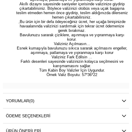
Akıllı dizaynı sayesinde saniyeler içerisinde valizinize giydirip
çıkartabilirsiniz. Böylece valizinizi otobüs veya uçak bagajına
teslim etmeden hemen önce giydirip, teslim aldığınızda dilerseniz
hemen çıkartabilirsiniz.
,Bu ürün için bir defa ödeyeceğiniz ücret, her uçağa binişinizde
havaalanında valizinizi sardırmak için tekrar ücret ödemenize
gerek bırakmaz.
Bavulunuzu sararak çiziklere, aşınmaya ve yıpranmaya karşı
korur.
Valiziniz Açılmasın…
Esnek kumaşıyla bavulunuzu sıkıca sararak açılmasını engeller,
aşınmaya, patlamaya ve yıpranmaya karşı korur
Valiziniz Fark Edilsin …
Farklı desenleri sayesinde valizinizin kolayca seçilmesini ve
karışmamasını sağlar.
Tüm Kabin Boy Valizler İçin Uygundur.
Örnek Valiz Boyutu: 57*36*22
YORUMLAR
(0)
ÖDEME SEÇENEKLERI
ÜRÜN ÖNERILERI