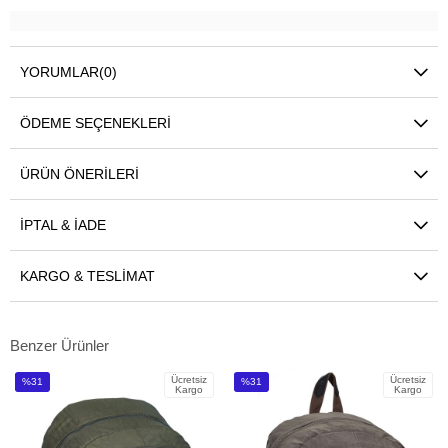
YORUMLAR
(0)
ÖDEME SEÇENEKLERI
ÜRÜN ÖNERILERI
İPTAL & İADE
KARGO & TESLIMAT
Benzer Ürünler
Ücretsiz
Ücretsiz
%31
%31
Kargo
Kargo
İndirim
İndirim
%31İndirim
%31İndirim