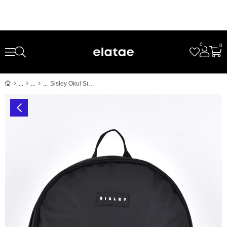
0
0
Sisley Okul Sırt Çantası Unisex Çok Gözlü Günlük Seyahat Sırt Çantası Siyah 12913