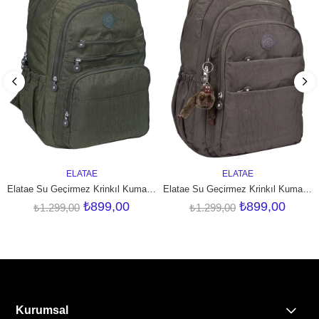
ELATAE
ELATAE
SEPETE EKLE
SEPETE EKLE
Elatae Su Geçirmez Krinkıl Kumaş Ortopedik Çok Gözlü Okul Sırt Çantası Haki
Elatae Su Geçirmez Krinkıl Kumaş Ortopedik Çok Gözlü Okul Sırt Çantası Vizon
₺899,00
₺899,00
₺1.299,00
₺1.299,00
Kurumsal