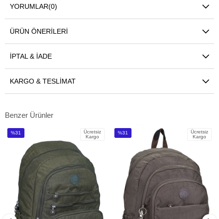
YORUMLAR
(0)
ÜRÜN ÖNERILERI
İPTAL & İADE
KARGO & TESLIMAT
Benzer Ürünler
Ücretsiz
Ücretsiz
%31
%31
Kargo
Kargo
İndirim
İndirim
%31İndirim
%31İndirim