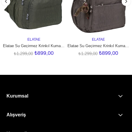
ELATAE
ELATAE
SEPETE EKLE
SEPETE EKLE
Elatae Su Geçirmez Krinkıl Kumaş Ortopedik Çok Gözlü Okul Sırt Çantası Haki
Elatae Su Geçirmez Krinkıl Kumaş Ortopedik Çok Gözlü Okul Sırt Çantası Vizon
₺899,00
₺899,00
₺1.299,00
₺1.299,00
Kurumsal
Alışveriş