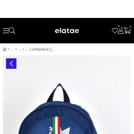
0
0
Lumberjack Çok Gözlü Unisex 2'li Okul Çantası Seti Okul Çantası ve Kalemlik Lacivert LMCAN24014