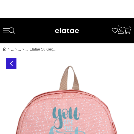
0
0
Elatae Su Geçirmez Çok Gözlü Kız Çocuk Seyahat Okul Sırt Çantası Pudra K1467