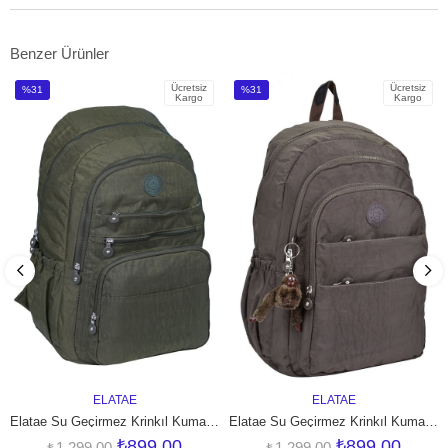
Benzer Ürünler
Ücretsiz
Ücretsiz
%31
%31
Kargo
Kargo
İndirim
İndirim
%31İndirim
%31İndirim
ELATAE
ELATAE
SEPETE EKLE
SEPETE EKLE
Elatae Su Geçirmez Krinkıl Kumaş Ortopedik Çok Gözlü Okul Sırt Çantası Haki
Elatae Su Geçirmez Krinkıl Kumaş Ortopedik Çok Gözlü Okul Sırt Çantası Vizon
₺899,00
₺899,00
₺1.299,00
₺1.299,00