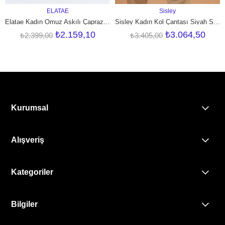
ELATAE
Sisley
SEPETE EKLE
SEPETE EKLE
Elatae Kadın Omuz Askılı Çapraz Çanta Beyaz 17571
Sisley Kadın Kol Çantası Siyah SLY024
₺2.159,10
₺3.064,50
₺2.399,00
₺3.405,00
Kurumsal
Alışveriş
Kategoriler
Bilgiler