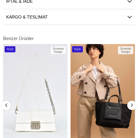
İPTAL & İADE
KARGO & TESLIMAT
Benzer Ürünler
Ücretsiz
Ücretsiz
%10
%10
Kargo
Kargo
İndirim
İndirim
%10İndirim
%10İndirim