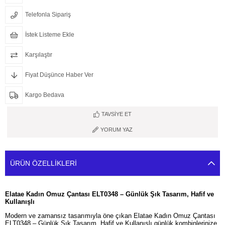
Telefonla Sipariş
İstek Listeme Ekle
Karşılaştır
Fiyat Düşünce Haber Ver
Kargo Bedava
TAVSIYE ET
YORUM YAZ
ÜRÜN ÖZELLIKLERI
Elatae Kadın Omuz Çantası ELT0348 – Günlük Şık Tasarım, Hafif ve
Kullanışlı
Modern ve zamansız tasarımıyla öne çıkan Elatae Kadın Omuz Çantası
ELT0348 – Günlük Şık Tasarım, Hafif ve Kullanışlı günlük kombinlerinize