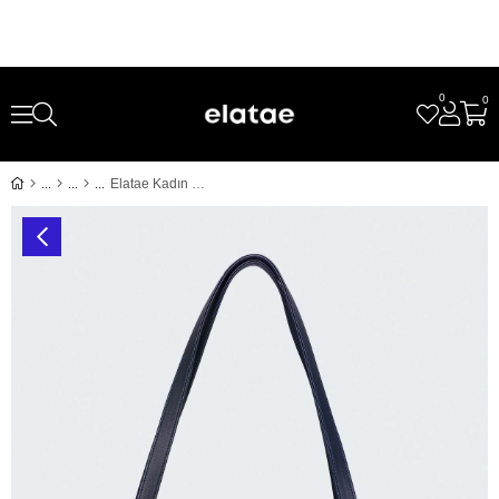
0
0
Elatae Kadın Omuz Çantası Lacivert ELT0348 – Günlük Şık Tasarım, Hafif ve Kullanışlı