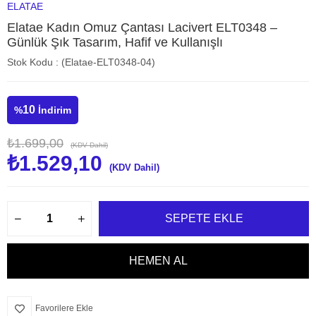
ELATAE
Elatae Kadın Omuz Çantası Lacivert ELT0348 –
Günlük Şık Tasarım, Hafif ve Kullanışlı
Stok Kodu
(Elatae-ELT0348-04)
10
%
İndirim
₺1.699,00
(KDV Dahil)
₺1.529,10
(KDV Dahil)
Favorilere Ekle