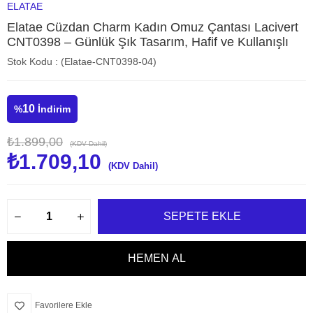
ELATAE
Elatae Cüzdan Charm Kadın Omuz Çantası Lacivert
CNT0398 – Günlük Şık Tasarım, Hafif ve Kullanışlı
Stok Kodu
(Elatae-CNT0398-04)
10
%
İndirim
₺1.899,00
(KDV Dahil)
₺1.709,10
(KDV Dahil)
Favorilere Ekle