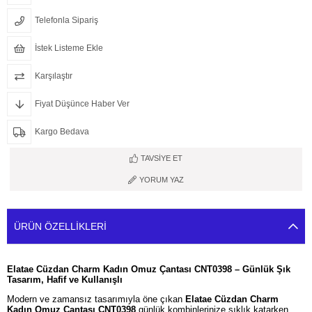
Telefonla Sipariş
İstek Listeme Ekle
Karşılaştır
Fiyat Düşünce Haber Ver
Kargo Bedava
TAVSIYE ET
YORUM YAZ
ÜRÜN ÖZELLIKLERI
Elatae Cüzdan Charm Kadın Omuz Çantası CNT0398 – Günlük Şık
Tasarım, Hafif ve Kullanışlı
Modern ve zamansız tasarımıyla öne çıkan
Elatae Cüzdan Charm
Kadın Omuz Çantası CNT0398
günlük kombinlerinize şıklık katarken