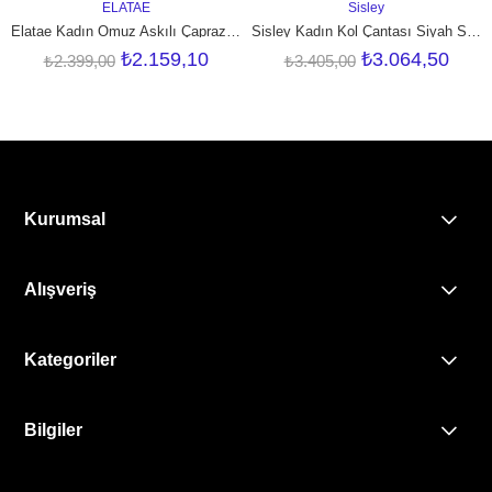
ELATAE
Sisley
SEPETE EKLE
SEPETE EKLE
Elatae Kadın Omuz Askılı Çapraz Çanta Beyaz 17571
Sisley Kadın Kol Çantası Siyah SLY024
₺2.159,10
₺3.064,50
₺2.399,00
₺3.405,00
Kurumsal
Alışveriş
Kategoriler
Bilgiler