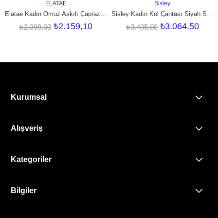
ELATAE
Sisley
SEPETE EKLE
SEPETE EKLE
Elatae Kadın Omuz Askılı Çapraz Çanta Beyaz 17571
Sisley Kadın Kol Çantası Siyah SLY024
₺2.159,10
₺3.064,50
₺2.399,00
₺3.405,00
Kurumsal
Alışveriş
Kategoriler
Bilgiler