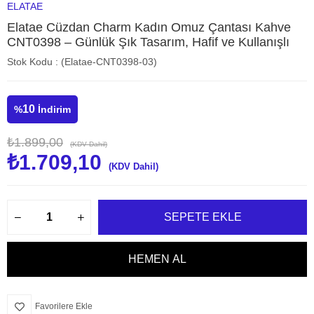
ELATAE
Elatae Cüzdan Charm Kadın Omuz Çantası Kahve
CNT0398 – Günlük Şık Tasarım, Hafif ve Kullanışlı
Stok Kodu
(Elatae-CNT0398-03)
10
%
İndirim
₺1.899,00
(KDV Dahil)
₺1.709,10
(KDV Dahil)
Favorilere Ekle