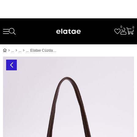
0
0
Elatae Cüzdan Charm Kadın Omuz Çantası Kahve CNT0398 – Günlük Şık Tasarım, Hafif ve Kullanışlı