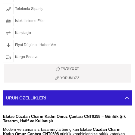
Telefonla Sipariş
İstek Listeme Ekle
Karşılaştır
Fiyat Düşünce Haber Ver
Kargo Bedava
TAVSIYE ET
YORUM YAZ
ÜRÜN ÖZELLIKLERI
Elatae Cüzdan Charm Kadın Omuz Çantası CNT0398 – Günlük Şık
Tasarım, Hafif ve Kullanışlı
Modern ve zamansız tasarımıyla öne çıkan
Elatae Cüzdan Charm
Kadın Omuz Çantası CNT0398
günlük kombinlerinize şıklık katarken