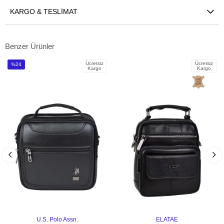
KARGO & TESLIMAT
Benzer Ürünler
Ücretsiz
Ücretsiz
%24
Kargo
Kargo
İndirim
%24İndirim
U.S. Polo Assn.
ELATAE
SEPETE EKLE
SEPETE EKLE