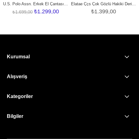
U.S. Polo Assn. Erkek El Çantası Siyah
Elatae Ççs Çok Gözlü Hakiki Deri Erkek Çantası Siyah 31438
₺1.299,00
₺1.399,00
₺1.699,00
Kurumsal
Alışveriş
Kategoriler
Bilgiler