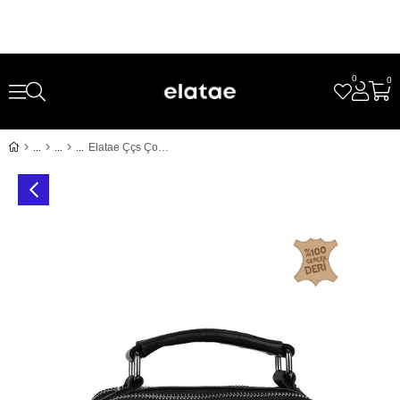
0
0
Elatae Ççs Çok Gözlü Hakiki Deri Erkek Çantası Siyah 31440