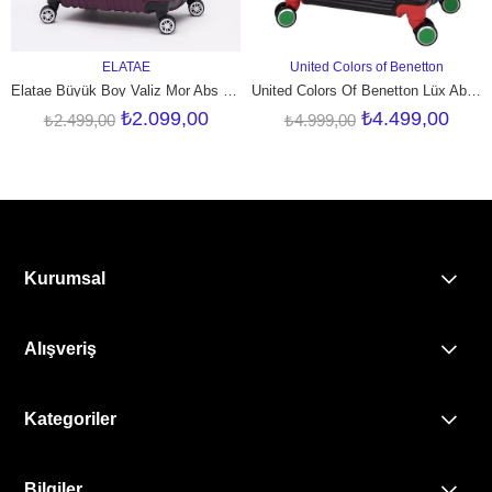
ELATAE
United Colors of Benetton
SEPETE EKLE
SEPETE EKLE
Elatae Büyük Boy Valiz Mor Abs 1020
United Colors Of Benetton Lüx Abs Büyük Boy Valiz Siyah BNT500
₺2.099,00
₺4.499,00
₺2.499,00
₺4.999,00
Kurumsal
Alışveriş
Kategoriler
Bilgiler