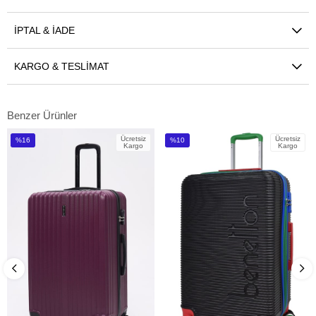
İPTAL & İADE
KARGO & TESLIMAT
Benzer Ürünler
Ücretsiz
Ücretsiz
%16
%10
Kargo
Kargo
İndirim
İndirim
%16İndirim
%10İndirim