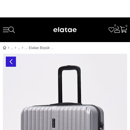
0
0
Elatae Büyük Boy Valiz Gri Abs 1020