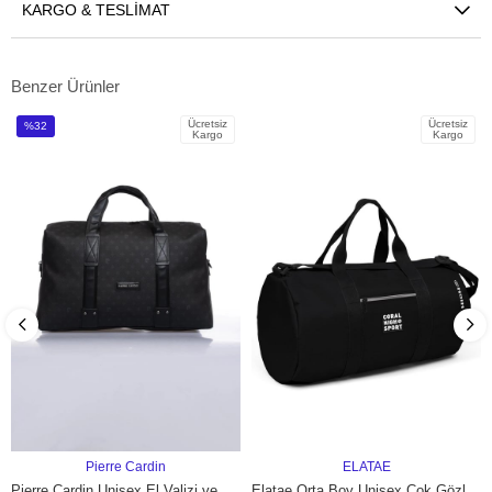
KARGO & TESLIMAT
Benzer Ürünler
Ücretsiz
Ücretsiz
%32
Kargo
Kargo
İndirim
%32İndirim
Pierre Cardin
ELATAE
SEPETE EKLE
SEPETE EKLE
Pierre Cardin Unisex El Valizi ve Spor Çantası Siyah PC1205
Elatae Orta Boy Unisex Çok Gözlü Spor Fitness Seyahat Çantası Siyah