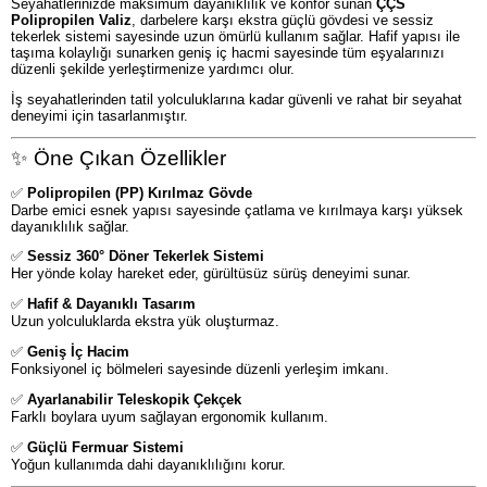
Seyahatlerinizde maksimum dayanıklılık ve konfor sunan
ÇÇS
Polipropilen Valiz
, darbelere karşı ekstra güçlü gövdesi ve sessiz
tekerlek sistemi sayesinde uzun ömürlü kullanım sağlar. Hafif yapısı ile
taşıma kolaylığı sunarken geniş iç hacmi sayesinde tüm eşyalarınızı
düzenli şekilde yerleştirmenize yardımcı olur.
İş seyahatlerinden tatil yolculuklarına kadar güvenli ve rahat bir seyahat
deneyimi için tasarlanmıştır.
✨ Öne Çıkan Özellikler
✅
Polipropilen (PP) Kırılmaz Gövde
Darbe emici esnek yapısı sayesinde çatlama ve kırılmaya karşı yüksek
dayanıklılık sağlar.
✅
Sessiz 360° Döner Tekerlek Sistemi
Her yönde kolay hareket eder, gürültüsüz sürüş deneyimi sunar.
✅
Hafif & Dayanıklı Tasarım
Uzun yolculuklarda ekstra yük oluşturmaz.
✅
Geniş İç Hacim
Fonksiyonel iç bölmeleri sayesinde düzenli yerleşim imkanı.
✅
Ayarlanabilir Teleskopik Çekçek
Farklı boylara uyum sağlayan ergonomik kullanım.
✅
Güçlü Fermuar Sistemi
Yoğun kullanımda dahi dayanıklılığını korur.