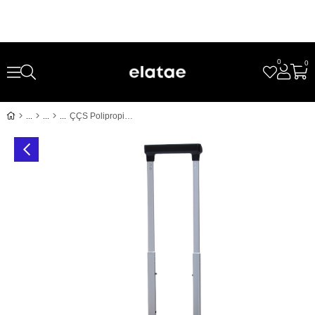
0
0
ÇÇS Polipropilen Kırılmaz Kabin Boy Valiz Bej-Siyah – Sessiz Tekerlekli, Darbe Dayanıklı Seyahat Bavulu 5236