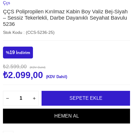
Ççs
ÇÇS Polipropilen Kırılmaz Kabin Boy Valiz Bej-Siyah
– Sessiz Tekerlekli, Darbe Dayanıklı Seyahat Bavulu
5236
Stok Kodu
(CCS-5236-25)
19
%
İndirim
₺2.599,00
(KDV Dahil)
₺2.099,00
(KDV Dahil)