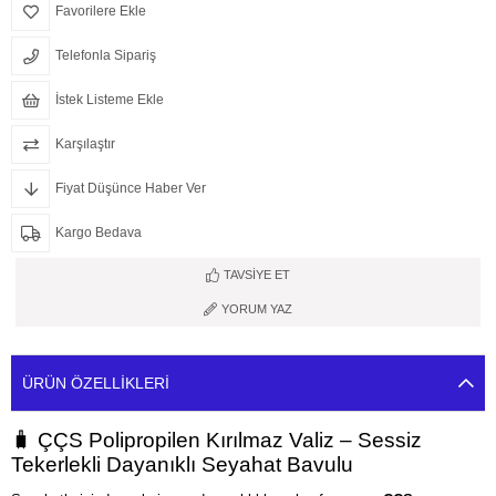
Favorilere Ekle
Telefonla Sipariş
İstek Listeme Ekle
Karşılaştır
Fiyat Düşünce Haber Ver
Kargo Bedava
TAVSIYE ET
YORUM YAZ
ÜRÜN ÖZELLIKLERI
🧳 ÇÇS Polipropilen Kırılmaz Valiz – Sessiz
Tekerlekli Dayanıklı Seyahat Bavulu