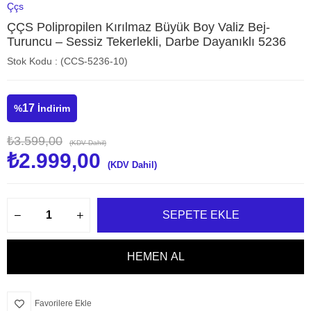
Ççs
ÇÇS Polipropilen Kırılmaz Büyük Boy Valiz Bej-
Turuncu – Sessiz Tekerlekli, Darbe Dayanıklı 5236
Stok Kodu
(CCS-5236-10)
17
%
İndirim
₺3.599,00
(KDV Dahil)
₺2.999,00
(KDV Dahil)
Favorilere Ekle