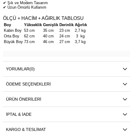
✔ Şık ve Modern Tasarım
✔ Uzun Ömürlü Kullanım
ÖLÇÜ + HACİM + AĞIRLIK TABLOSU
Boy
Yükseklik
Genişlik
Derinlik
Ağırlık
Kabin Boy
53 cm
35 cm
23 cm
2,7 kg
Orta Boy
62 cm
40 cm
24 cm
3 kg
Büyük Boy
73 cm
46 cm
27 cm
3,7 kg
YORUMLAR
(0)
ÖDEME SEÇENEKLERI
ÜRÜN ÖNERILERI
İPTAL & İADE
KARGO & TESLIMAT