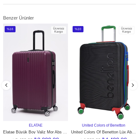
Benzer Ürünler
Ücretsiz
Ücretsiz
%16
%10
Kargo
Kargo
İndirim
İndirim
%16İndirim
%10İndirim
ELATAE
United Colors of Benetton
SEPETE EKLE
SEPETE EKLE
Elatae Büyük Boy Valiz Mor Abs 1020
United Colors Of Benetton Lüx Abs Büyük Boy Valiz Siyah BNT500