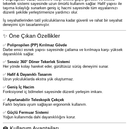
tekerlek sistemi sayesinde uzun ömürlü kullanım sağlar. Hafif yapısı ile
taşıma kolaylığı sunarken geniş iç hacmi sayesinde tüm eşyalarınızı
düzenli şekilde yerleştirmenize yardımcı olur.
İş seyahatlerinden tatil yolculuklarına kadar güvenli ve rahat bir seyahat
deneyimi için tasarlanmıştır.
✨ Öne Çıkan Özellikler
✅
Polipropilen (PP) Kırılmaz Gövde
Darbe emici esnek yapısı sayesinde çatlama ve kırılmaya karşı yüksek
dayanıklılık sağlar.
✅
Sessiz 360° Döner Tekerlek Sistemi
Her yönde kolay hareket eder, gürültüsüz sürüş deneyimi sunar.
✅
Hafif & Dayanıklı Tasarım
Uzun yolculuklarda ekstra yük oluşturmaz.
✅
Geniş İç Hacim
Fonksiyonel iç bölmeleri sayesinde düzenli yerleşim imkanı.
✅
Ayarlanabilir Teleskopik Çekçek
Farklı boylara uyum sağlayan ergonomik kullanım.
✅
Güçlü Fermuar Sistemi
Yoğun kullanımda dahi dayanıklılığını korur.
🛄 Kullanım Avantajları