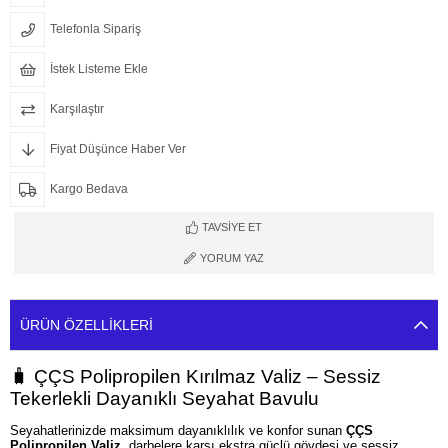
Telefonla Sipariş
İstek Listeme Ekle
Karşılaştır
Fiyat Düşünce Haber Ver
Kargo Bedava
TAVSIYE ET
YORUM YAZ
ÜRÜN ÖZELLIKLERI
🧳 ÇÇS Polipropilen Kırılmaz Valiz – Sessiz
Tekerlekli Dayanıklı Seyahat Bavulu
Seyahatlerinizde maksimum dayanıklılık ve konfor sunan
ÇÇS
Polipropilen Valiz
, darbelere karşı ekstra güçlü gövdesi ve sessiz