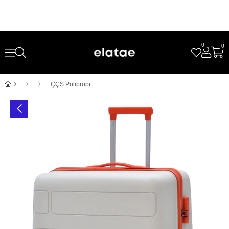
0
0
ÇÇS Polipropilen Kırılmaz Büyük Boy Valiz Bej-Turuncu – Sessiz Tekerlekli, Darbe Dayanıklı 5236