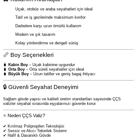
Uçak, otobüs ve araba seyahatleri için ideal
Tatil ve iş gezilerinde maksimum konfor
Darbelere karşı uzun ömürlü kullanım
Modern ve şık tasarım
Kolay yönlendirme ve dengeli sürüş
📏 Boy Seçenekleri
🧳
Kabin Boy
– Uçak kabinine uygundur
🧳
Orta Boy
– Orta süreli seyahatler için ideal
🧳
Büyük Boy
– Uzun tatiller ve geniş bagaj ihtiyacı
🔒 Güvenli Seyahat Deneyimi
Sağlam gövde yapısı ve kaliteli üretim standartları sayesinde ÇÇS
valizler seyahat sırasında eşyalarınızı güvenle korur.
⭐ Neden ÇÇS Valiz?
✔ Kırılmaz Polipropilen Teknolojisi
✔ Sessiz ve Akıcı Tekerlek Sistemi
✔ Hafif & Dayanıklı Gövde