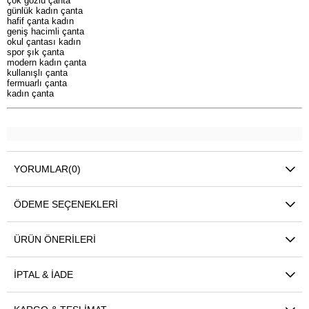
çok gözlü çanta
günlük kadın çanta
hafif çanta kadın
geniş hacimli çanta
okul çantası kadın
spor şık çanta
modern kadın çanta
kullanışlı çanta
fermuarlı çanta
kadın çanta
YORUMLAR
(0)
ÖDEME SEÇENEKLERI
ÜRÜN ÖNERILERI
İPTAL & İADE