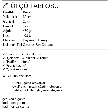
📏 ÖLÇÜ TABLOSU
Özellik
Değer
Yükseklik
32 cm
Genişlik
28 cm
Derinlik
12 cm
Ağırlık
450 gr
Hacim
~11 L
Materyal
Dayanıklı Kumaş
Kullanım Tipi
Omuz & Sırt Çantası
✔ “Tek çanta ile 2 kullanım”
✔ “Çok gözlü & düzenli kullanım”
✔ “Hafif & konforlu”
✔ “Geniş hacim”
✔ “Şık & modern”
🔥 Bu ürün özellikle:
Günlük çanta arayanlar
Okul/iş için pratik çözüm isteyenler
Hafif ama kullanışlı çanta isteyenler
ççs kadın çanta
kadın sırt çantası
kadın omuz çantası