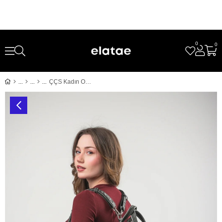
0
0
ÇÇS Kadın Omuz ve Sırt Çantası Çok Gözlü Günlük Kullanım Şık Hafif Dayanıklı Tasarım Siyah 18070