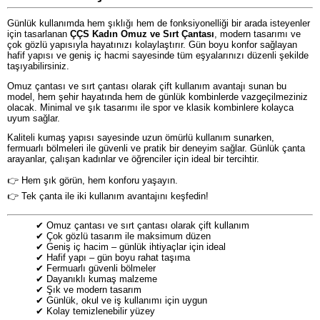
Günlük kullanımda hem şıklığı hem de fonksiyonelliği bir arada isteyenler
için tasarlanan
ÇÇS Kadın Omuz ve Sırt Çantası
, modern tasarımı ve
çok gözlü yapısıyla hayatınızı kolaylaştırır. Gün boyu konfor sağlayan
hafif yapısı ve geniş iç hacmi sayesinde tüm eşyalarınızı düzenli şekilde
taşıyabilirsiniz.
Omuz çantası ve sırt çantası olarak çift kullanım avantajı sunan bu
model, hem şehir hayatında hem de günlük kombinlerde vazgeçilmeziniz
olacak. Minimal ve şık tasarımı ile spor ve klasik kombinlere kolayca
uyum sağlar.
Kaliteli kumaş yapısı sayesinde uzun ömürlü kullanım sunarken,
fermuarlı bölmeleri ile güvenli ve pratik bir deneyim sağlar. Günlük çanta
arayanlar, çalışan kadınlar ve öğrenciler için ideal bir tercihtir.
👉 Hem şık görün, hem konforu yaşayın.
👉 Tek çanta ile iki kullanım avantajını keşfedin!
✔ Omuz çantası ve sırt çantası olarak çift kullanım
✔ Çok gözlü tasarım ile maksimum düzen
✔ Geniş iç hacim – günlük ihtiyaçlar için ideal
✔ Hafif yapı – gün boyu rahat taşıma
✔ Fermuarlı güvenli bölmeler
✔ Dayanıklı kumaş malzeme
✔ Şık ve modern tasarım
✔ Günlük, okul ve iş kullanımı için uygun
✔ Kolay temizlenebilir yüzey