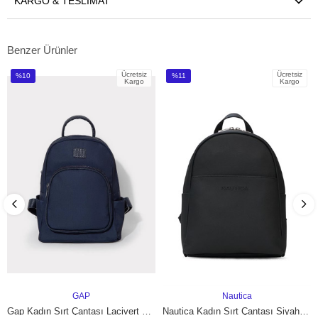
KARGO & TESLIMAT
Benzer Ürünler
Ücretsiz
Ücretsiz
%10
%11
Kargo
Kargo
İndirim
İndirim
%10İndirim
%11İndirim
GAP
Nautica
SEPETE EKLE
SEPETE EKLE
Gap Kadın Sırt Çantası Lacivert 15815
Nautica Kadın Sırt Çantası Siyah CN7587T – Günlük Kullanım, Hafif ve Şık Tasarım