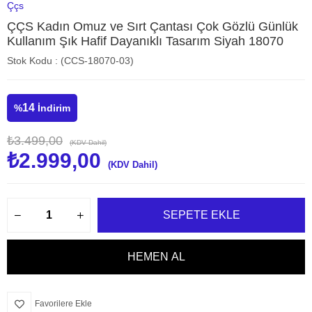
Ççs
ÇÇS Kadın Omuz ve Sırt Çantası Çok Gözlü Günlük
Kullanım Şık Hafif Dayanıklı Tasarım Siyah 18070
Stok Kodu
(CCS-18070-03)
14
%
İndirim
₺3.499,00
(KDV Dahil)
₺2.999,00
(KDV Dahil)
Favorilere Ekle