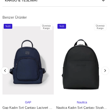
KARGO & TESLIMAT
Benzer Ürünler
Ücretsiz
Ücretsiz
%10
%11
Kargo
Kargo
İndirim
İndirim
%10İndirim
%11İndirim
GAP
Nautica
SEPETE EKLE
SEPETE EKLE
Gap Kadın Sırt Çantası Lacivert 15815
Nautica Kadın Sırt Çantası Siyah CN7587T – Günlük Kullanım, Hafif ve Şık Tasarım