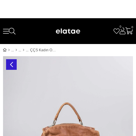
0
0
ÇÇS Kadın Omuz ve Sırt Çantası Çok Gözlü Günlük Kullanım Şık Hafif Dayanıklı Tasarım Camel 18081