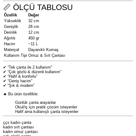
📏 ÖLÇÜ TABLOSU
Özellik
Değer
Yükseklik
32 cm
Genişlik
28 cm
Derinlik
12 cm
Ağırlık
450 gr
Hacim
~11 L
Materyal
Dayanıklı Kumaş
Kullanım Tipi
Omuz & Sırt Çantası
✔ “Tek çanta ile 2 kullanım”
✔ “Çok gözlü & düzenli kullanım”
✔ “Hafif & konforlu”
✔ “Geniş hacim”
✔ “Şık & modern”
🔥 Bu ürün özellikle:
Günlük çanta arayanlar
Okul/iş için pratik çözüm isteyenler
Hafif ama kullanışlı çanta isteyenler
ççs kadın çanta
kadın sırt çantası
kadın omuz çantası