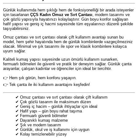
Günlük kullanımda hem şıklığı hem de fonksiyonelliği bir arada isteyenler
için tasarlanan
ÇÇS Kadın Omuz ve Sırt Çantası
, modern tasarımı ve
çok gözlü yapısıyla hayatınızı kolaylaştırır. Gün boyu konfor sağlayan
hafif yapısı ve geniş iç hacmi sayesinde tüm eşyalarınızı düzenli şekilde
taşıyabilirsiniz.
Omuz çantası ve sırt çantası olarak çift kullanım avantajı sunan bu
model, hem şehir hayatında hem de günlük kombinlerde vazgeçilmeziniz
olacak. Minimal ve şık tasarımı ile spor ve klasik kombinlere kolayca
uyum sağlar.
Kaliteli kumaş yapısı sayesinde uzun ömürlü kullanım sunarken,
fermuarlı bölmeleri ile güvenli ve pratik bir deneyim sağlar. Günlük çanta
arayanlar, çalışan kadınlar ve öğrenciler için ideal bir tercihtir.
👉 Hem şık görün, hem konforu yaşayın.
👉 Tek çanta ile iki kullanım avantajını keşfedin!
✔ Omuz çantası ve sırt çantası olarak çift kullanım
✔ Çok gözlü tasarım ile maksimum düzen
✔ Geniş iç hacim – günlük ihtiyaçlar için ideal
✔ Hafif yapı – gün boyu rahat taşıma
✔ Fermuarlı güvenli bölmeler
✔ Dayanıklı kumaş malzeme
✔ Şık ve modern tasarım
✔ Günlük, okul ve iş kullanımı için uygun
✔ Kolay temizlenebilir yüzey