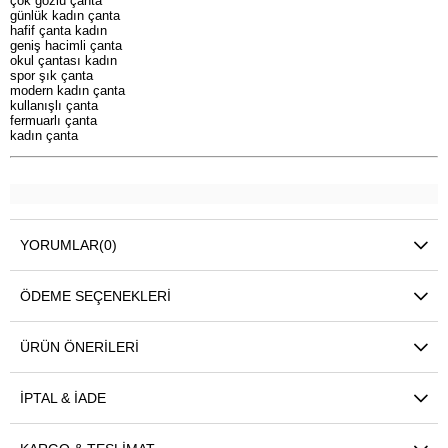
çok gözlü çanta
günlük kadın çanta
hafif çanta kadın
geniş hacimli çanta
okul çantası kadın
spor şık çanta
modern kadın çanta
kullanışlı çanta
fermuarlı çanta
kadın çanta
YORUMLAR
(0)
ÖDEME SEÇENEKLERI
ÜRÜN ÖNERILERI
İPTAL & İADE